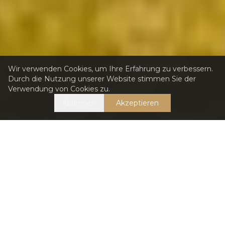
Wir verwenden Cookies, um Ihre Erfahrung zu verbessern.
Durch die Nutzung unserer Website stimmen Sie der
Verwendung von Cookies zu.
Ablehnen
Akzeptieren
2h
150+
Gorski Kotar · 2h von Zagreb
150+ Jahre Tradition
8 + 5
5.0 ★
8 Gäste · 5 Schlafzimmer
22 Bewertungen